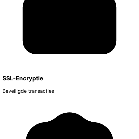
SSL-Encryptie
Beveiligde transacties