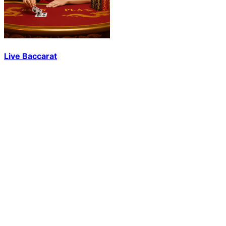
Live Baccarat