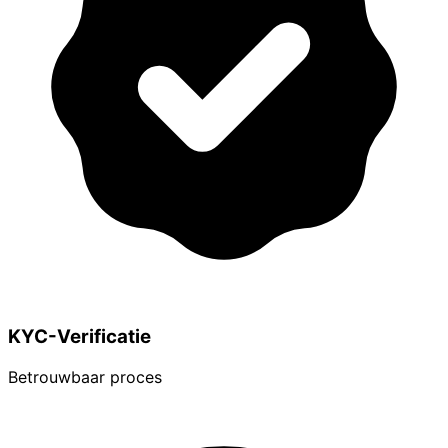
KYC-Verificatie
Betrouwbaar proces