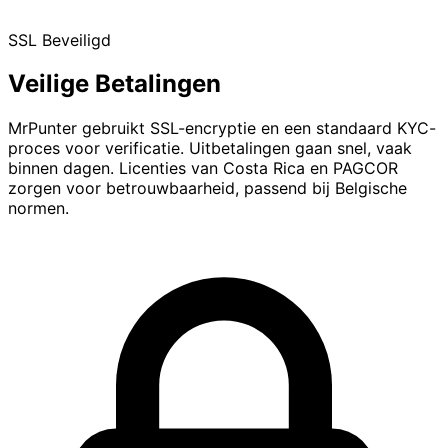
SSL Beveiligd
Veilige Betalingen
MrPunter gebruikt SSL-encryptie en een standaard KYC-
proces voor verificatie. Uitbetalingen gaan snel, vaak
binnen dagen. Licenties van Costa Rica en PAGCOR
zorgen voor betrouwbaarheid, passend bij Belgische
normen.