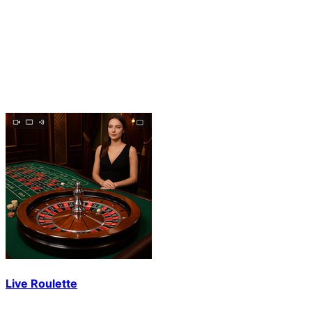
Live Roulette