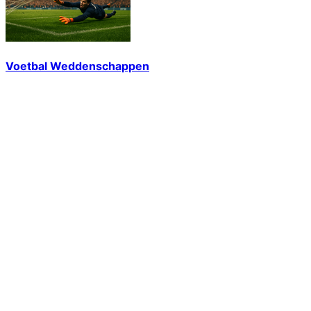
Voetbal Weddenschappen