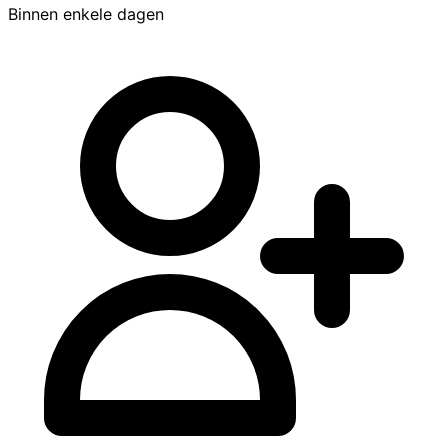
Binnen enkele dagen