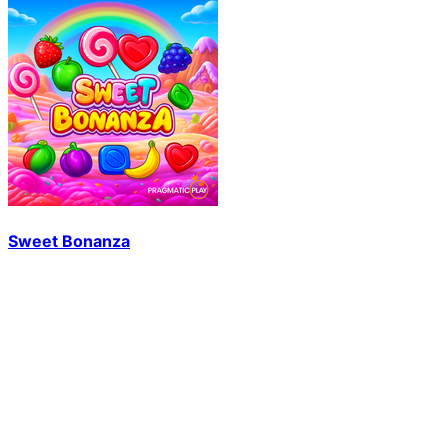
Sweet Bonanza