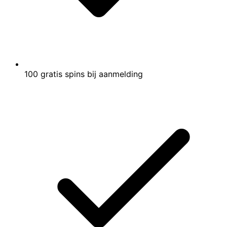
100 gratis spins bij aanmelding