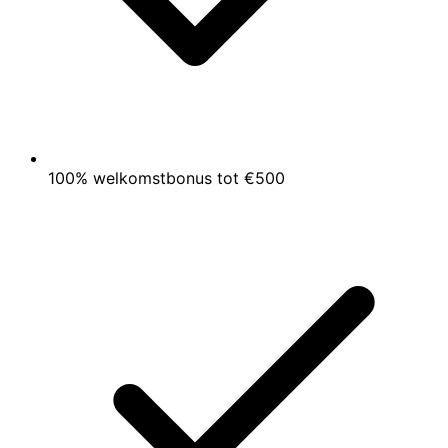
100% welkomstbonus tot €500